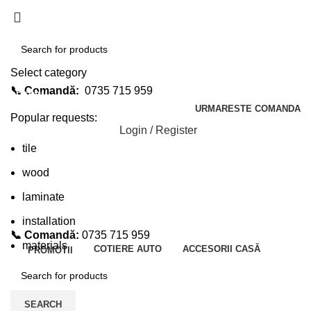
Select category
📞 Comandă:
0735 715 959
SEARCH
URMARESTE COMANDA
Popular requests:
Login / Register
tile
wood
laminate
installation
📞 Comandă:
0735 715 959
materials
COTIERE AUTO
ACCESORII CASĂ
PROMOTII
SEARCH