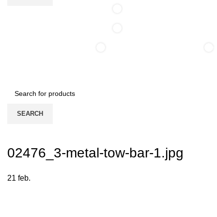
0
0
0
0
ite
/
0,00
lei
items
SEARCH
Login / Register
02476_3-metal-tow-bar-1.jpg
21
feb.