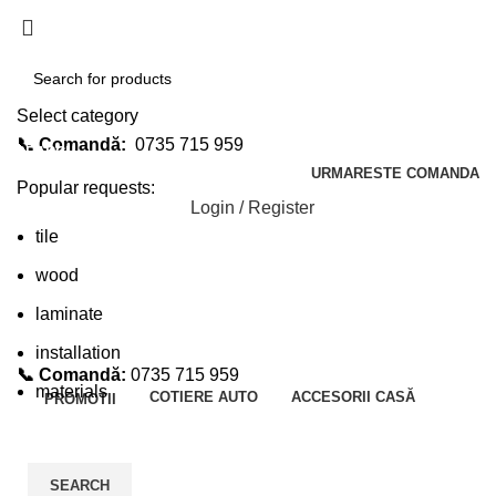
Select category
📞 Comandă:
0735 715 959
SEARCH
URMARESTE COMANDA
Popular requests:
Login / Register
tile
wood
laminate
installation
📞 Comandă:
0735 715 959
materials
COTIERE AUTO
ACCESORII CASĂ
PROMOTII
SEARCH