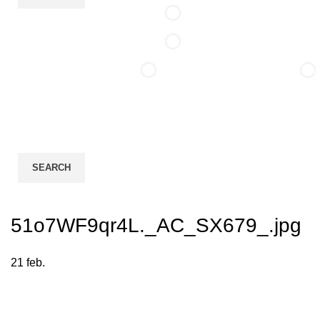
0
0
0
0
ite
/
0,00
lei
items
SEARCH
Login / Register
51o7WF9qr4L._AC_SX679_.jpg
21
feb.