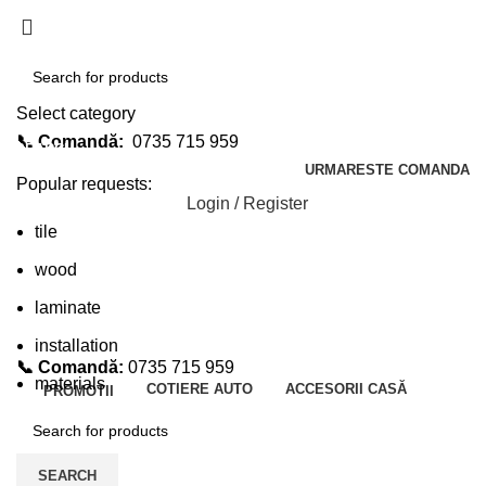
Select category
📞 Comandă:
0735 715 959
SEARCH
URMARESTE COMANDA
Popular requests:
Login / Register
tile
wood
laminate
installation
📞 Comandă:
0735 715 959
materials
COTIERE AUTO
ACCESORII CASĂ
PROMOTII
SEARCH