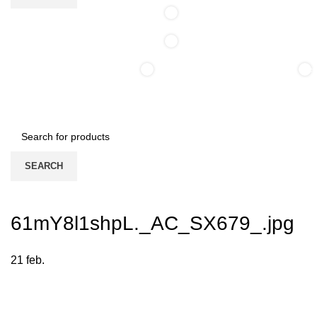
0
0
0
0
ite
/
0,00
lei
items
SEARCH
Login / Register
61mY8l1shpL._AC_SX679_.jpg
21
feb.