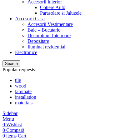
Accesorii Interior
Cotiere Auto
Parasolare si Jaluzele
Accesorii Casa
Accesorii Vestimentare
Baie – Bucatarie
Decoratiuni Interioare
Depozitare
Iluminat rezidential
Electronice
Search
Popular requests:
tile
wood
laminate
installation
materials
Sidebar
Menu
0
Wishlist
0
Compară
0
items
Cart