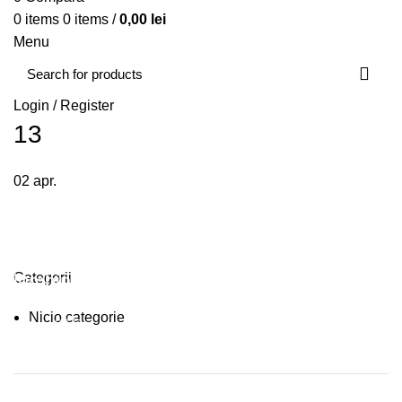
0
items
0
items
/
0,00
lei
Menu
Login / Register
13
02
apr.
Plumbing Install Discount
Categorii
Nicio categorie
03 Nov – 03 Dec
READ MORE