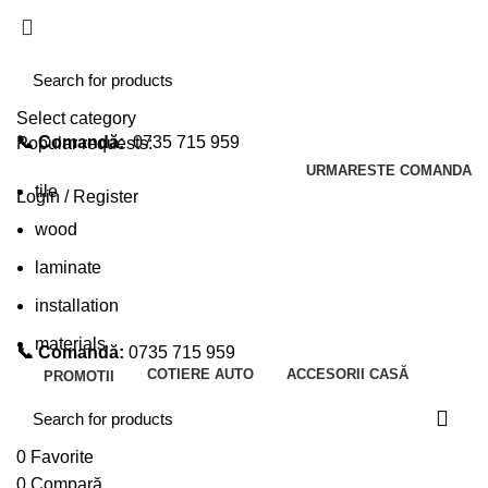
Select category
📞 Comandă:
0735 715 959
Popular requests:
URMARESTE COMANDA
tile
Login / Register
wood
laminate
installation
materials
📞 Comandă:
0735 715 959
COTIERE AUTO
ACCESORII CASĂ
PROMOTII
0
Favorite
0
Compară