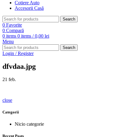
Cotiere Auto
Accesorii Casă
Search
0
Favorite
0
Compară
0
items
0
items
/
0,00
lei
Menu
Search
Login / Register
dfvdaa.jpg
21
feb.
close
Categorii
Nicio categorie
Recent Posts