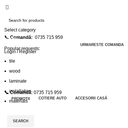
Select category
📞 Comandă:
0735 715 959
SEARCH
URMARESTE COMANDA
Popular requests:
Login / Register
tile
wood
laminate
installation
📞 Comandă:
0735 715 959
COTIERE AUTO
ACCESORII CASĂ
PROMOTII
materials
SEARCH