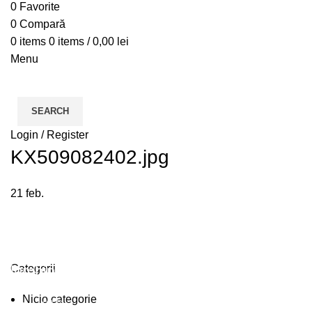
0
Favorite
0
Compară
0
items
0
items
/
0,00
lei
Menu
SEARCH
Login / Register
KX509082402.jpg
21
feb.
Plumbing Install Discount
Categorii
Nicio categorie
03 Nov – 03 Dec