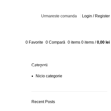
Urmareste comanda
Login / Register
0
Favorite
0
Compară
0
items
0
items
/
0,00
lei
Categorii
Plumbing Install Discount
Nicio categorie
03 Nov – 03 Dec
READ MORE
Recent Posts