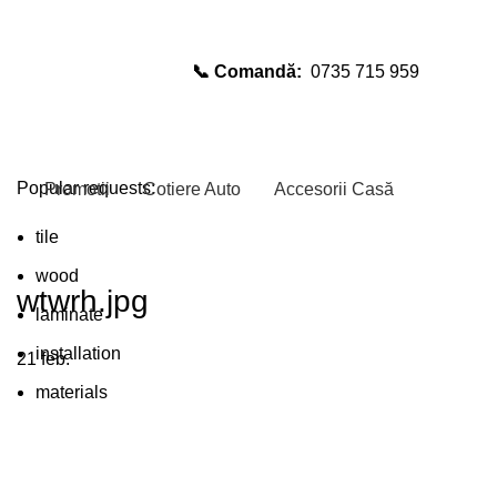
📞 Comandă:
0735 715 959
Select category
SEARCH
Popular requests:
Promotii
Cotiere Auto
Accesorii Casă
tile
wood
wtwrh.jpg
laminate
installation
21
feb.
materials