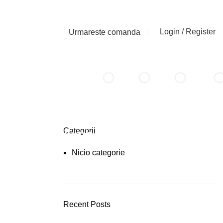
Login / Register
Urmareste comanda
0
0
0
0
i
/
0,00
lei
items
Categorii
Plumbing Install Discount
Nicio categorie
03 Nov – 03 Dec
READ MORE
Recent Posts