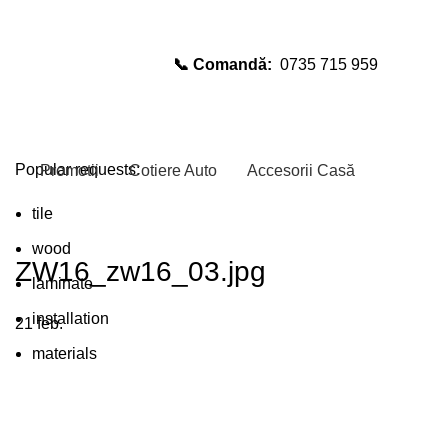
📞 Comandă:
0735 715 959
Select category
SEARCH
Popular requests:
Promotii
Cotiere Auto
Accesorii Casă
tile
wood
ZW16_zw16_03.jpg
laminate
installation
21
feb.
materials