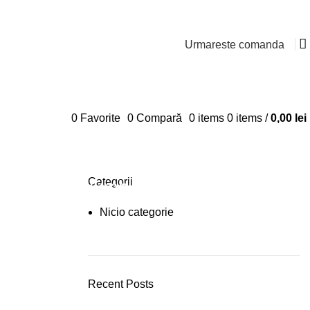
Urmareste comanda
0
Favorite
0
Compară
0
items
0
items
/
0,00
lei
Categorii
Plumbing Install Discount
Nicio categorie
03 Nov – 03 Dec
READ MORE
Recent Posts