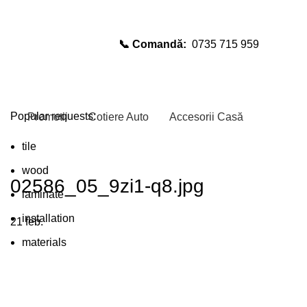
📞 Comandă:
0735 715 959
Select category
SEARCH
Popular requests:
Promotii
Cotiere Auto
Accesorii Casă
tile
wood
02586_05_9zi1-q8.jpg
laminate
installation
21
feb.
materials