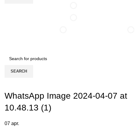
0
0
0
0
ite
/
0,00
lei
items
SEARCH
WhatsApp Image 2024-04-07 at
10.48.13 (1)
07
apr.