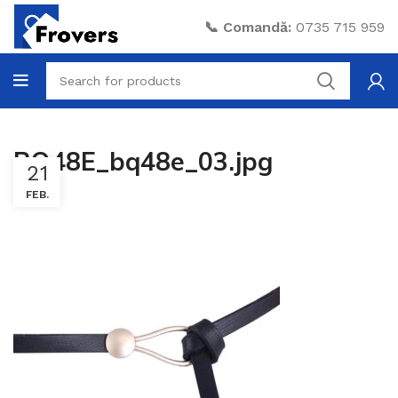
📞 Comandă:
0735 715 959
BQ48E_bq48e_03.jpg
21
FEB.