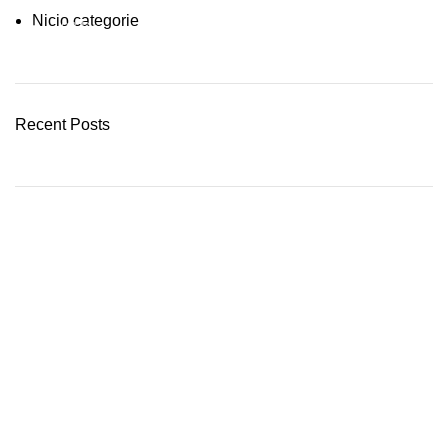
Nicio categorie
03 Nov – 03 Dec
READ MORE
Recent Posts