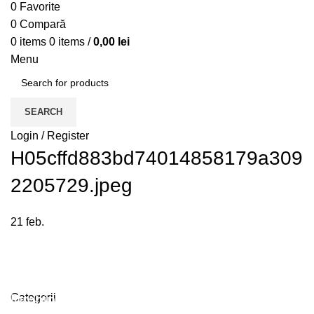
0
Favorite
0
Compară
0
items
0
items
/
0,00
lei
Menu
SEARCH
Login / Register
H05cffd883bd74014858179a309
2205729.jpeg
21
feb.
Plumbing Install Discount
Categorii