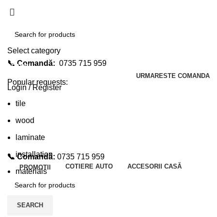
Select category
📞 Comandă:
0735 715 959
SEARCH
URMARESTE COMANDA
Popular requests:
Login / Register
tile
wood
laminate
installation
📞 Comandă:
0735 715 959
COTIERE AUTO
ACCESORII CASĂ
PROMOTII
materials
SEARCH