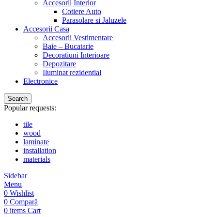
Accesorii Interior
Cotiere Auto
Parasolare si Jaluzele
Accesorii Casa
Accesorii Vestimentare
Baie – Bucatarie
Decoratiuni Interioare
Depozitare
Iluminat rezidential
Electronice
Search
Popular requests:
tile
wood
laminate
installation
materials
Sidebar
Menu
0
Wishlist
0
Compară
0
items
Cart